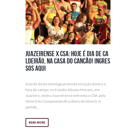
Juazeirense x CSA: Hoje é dia de ca
ldeirão, na casa do Cancão! Ingres
sos aqui
A tarde deste domingo promete emoção dentro e
fora de campo, no Estádio Adauto Moraes, em
Juazeiro, onde a Juazeirense enfrenta o CSA, pela
Série D do Campeonato Brasileiro da Série D. A
partida...
READ MORE