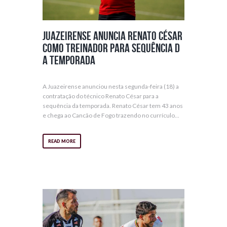
Juazeirense anuncia Renato César
como treinador para sequência d
a temporada
A Juazeirense anunciou nesta segunda-feira (18) a
contratação do técnico Renato César para a
sequência da temporada. Renato César tem 43 anos
e chega ao Cancão de Fogo trazendo no currículo...
READ MORE