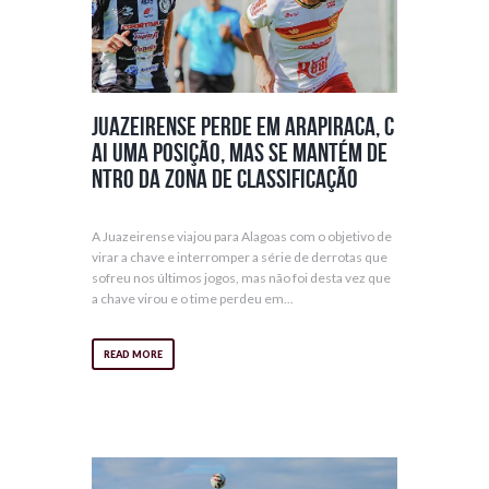
Juazeirense perde em Arapiraca, c
ai uma posição, mas se mantém de
ntro da zona de classificação
A Juazeirense viajou para Alagoas com o objetivo de
virar a chave e interromper a série de derrotas que
sofreu nos últimos jogos, mas não foi desta vez que
a chave virou e o time perdeu em...
READ MORE