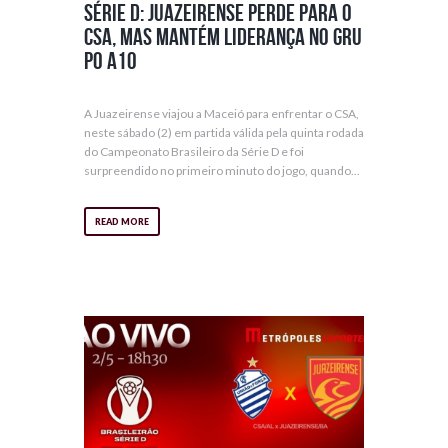
Série D: Juazeirense perde para o
CSA, mas mantém liderança no Gru
po A10
A Juazeirense viajou a Maceió para enfrentar o CSA,
neste sábado (2) em partida válida pela quinta rodada
do Campeonato Brasileiro da Série D e foi
surpreendido no primeiro minuto do jogo, quando...
READ MORE