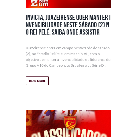
Invicta, Juazeirense quer manter i
nvencibilidade neste sábado (2) n
o Rei Pelé. Saiba onde assistir
Juazeirense entra em campo nesta tarde de sábado
(2), no Estádio Rei Pelé, em Maceió-AL, com o
objetivo de manter a invencibilidade e a liderança do
Grupo A10 do Campeonato Brasileiro da Série D...
READ MORE