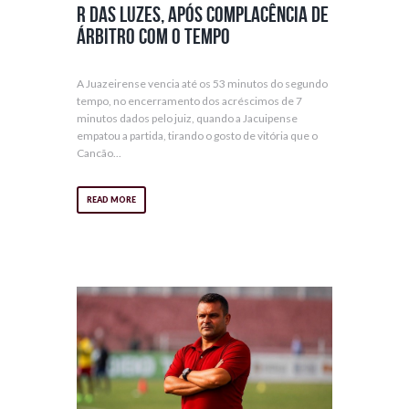
r das luzes, após complacência de
árbitro com o tempo
A Juazeirense vencia até os 53 minutos do segundo
tempo, no encerramento dos acréscimos de 7
minutos dados pelo juiz, quando a Jacuipense
empatou a partida, tirando o gosto de vitória que o
Cancão...
READ MORE