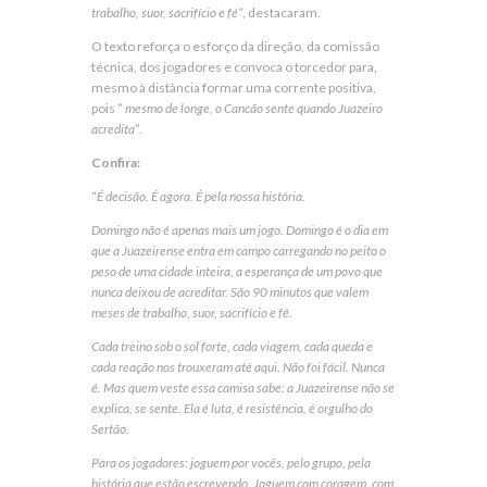
trabalho, suor, sacrifício e fé”
, destacaram.
O texto reforça o esforço da direção, da comissão
técnica, dos jogadores e convoca o torcedor para,
mesmo à distância formar uma corrente positiva,
pois ”
mesmo de longe, o Cancão sente quando Juazeiro
acredita
”.
Confira:
“
É decisão. É agora. É pela nossa história.
Domingo não é apenas mais um jogo. Domingo é o dia em
que a Juazeirense entra em campo carregando no peito o
peso de uma cidade inteira, a esperança de um povo que
nunca deixou de acreditar. São 90 minutos que valem
meses de trabalho, suor, sacrifício e fé.
Cada treino sob o sol forte, cada viagem, cada queda e
cada reação nos trouxeram até aqui. Não foi fácil. Nunca
é. Mas quem veste essa camisa sabe: a Juazeirense não se
explica, se sente. Ela é luta, é resistência, é orgulho do
Sertão.
Para os jogadores: joguem por vocês, pelo grupo, pela
história que estão escrevendo. Joguem com coragem, com