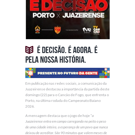
É decisão. É agora. É
pela nossa história.
Em publicação nas redes sociais, a comunicação da
Juazeirense destacou a importância da partida deste
domingo (22) para o Cancão de Fogo, que enfrenta o
Porto, na última rodada do Campeonato Baiano
2026.
A mensagem destaca que o jogo de hoje “
a
Juazeirense entra em campo carregando no peito o peso
de uma cidade inteira, a esperança de um povo que nunca
deixou de acreditar. São 90 minutos que valem meses de