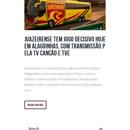
Juazeirense tem jogo decisivo hoje
em Alagoinhas, com transmissão p
ela TV Cancão e TVE
A Juazeirense viajou nesta segunda-feira (2) para
Alagoinhas e tem um jogo chave hoje, contra o
Atlético valendo pela 6ª rodado do Campeonato
Baiano. Sob o comando do treinador Carlos Rabelo,
que...
READ MORE