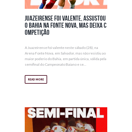
Juazeirense foi valente, assustou
o Bahia na Fonte Nova, mas deixa c
ompetição
A Juazeirense foi valente neste sábado (28), na
Arena Fonte Nova, em Salvador, mas não resistiu ao
maior poderio do Bahia, em partida única, válida pela
semifinal do Campeonato Baiano e se...
READ MORE