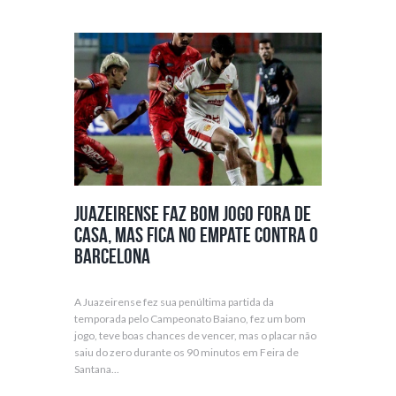
Juazeirense faz bom jogo fora de
casa, mas fica no empate contra o
Barcelona
A Juazeirense fez sua penúltima partida da
temporada pelo Campeonato Baiano, fez um bom
jogo, teve boas chances de vencer, mas o placar não
saiu do zero durante os 90 minutos em Feira de
Santana...