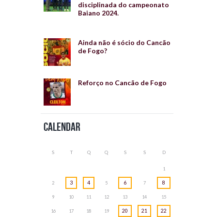
disciplinada do campeonato
Baiano 2024.
Ainda não é sócio do Cancão
de Fogo?
Reforço no Cancão de Fogo
Calendar
S
T
Q
Q
S
S
D
1
3
4
6
8
2
5
7
9
10
11
12
13
14
15
20
21
22
16
17
18
19