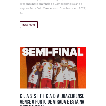
presença nas semifinais do Campeonato Baiano e
vaga na Série D do Campeonato Brasileiros em 2027,
a...
READ MORE
C-l-a-s-s-i-f-i-c-a-d-a! Juazeirense
vence o Porto de virada e está na