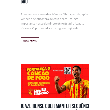
gão
A Juazeirense vem de vitória na última partida, após
vencer o Atlético fora de casa e tem um jogo
importante neste domingo (8) no Estádio Adauto
Moraes. O primeiro lote de ingressos já está...
READ MORE
Juazeirense quer manter sequênci