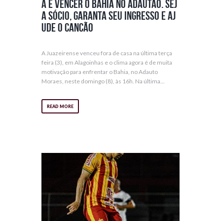
a e vencer o Bahia no Adautão. Sej
a Sócio, garanta seu ingresso e aj
ude o Cancão
A Juazeirense venceu fora de casa na última terça
feira (3), em Alagoinhas e o clima agora é de muita
motivação para enfrentar o Bahia, no Adauto
Moraes, neste domingo (8), às 16h. Na última...
READ MORE