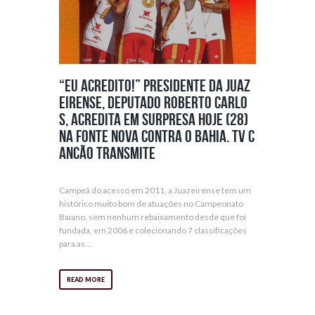
“Eu acredito!” Presidente da Juaz
eirense, deputado Roberto Carlo
s, acredita em surpresa hoje (28)
na Fonte Nova contra o Bahia. TV C
ancão transmite
Campeã do acesso em 2011, a Juazeirense tem um
histórico muito bom de atuações no Campeonato
Baiano, sem nenhum rebaixamento desde que foi
fundada, em 2006 e colecionando 7 classificações
para as...
READ MORE