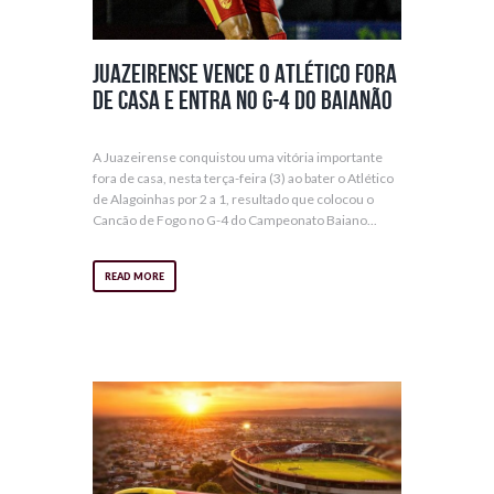
Juazeirense vence o Atlético fora
de casa e entra no G-4 do Baianão
A Juazeirense conquistou uma vitória importante
fora de casa, nesta terça-feira (3) ao bater o Atlético
de Alagoinhas por 2 a 1, resultado que colocou o
Cancão de Fogo no G-4 do Campeonato Baiano...
READ MORE