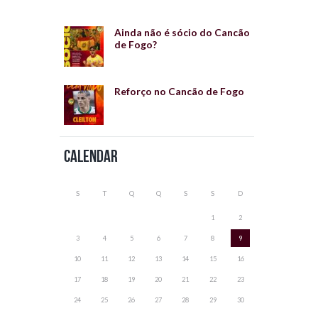
Ainda não é sócio do Cancão
de Fogo?
Reforço no Cancão de Fogo
Calendar
S
T
Q
Q
S
S
D
1
2
3
4
5
6
7
8
9
10
11
12
13
14
15
16
17
18
19
20
21
22
23
24
25
26
27
28
29
30