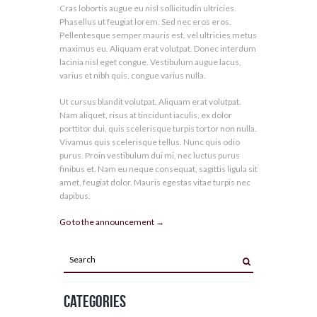
Cras lobortis augue eu nisl sollicitudin ultricies.
Phasellus ut feugiat lorem. Sed nec eros eros.
Pellentesque semper mauris est, vel ultricies metus
maximus eu. Aliquam erat volutpat. Donec interdum
lacinia nisl eget congue. Vestibulum augue lacus,
varius et nibh quis, congue varius nulla.
Ut cursus blandit volutpat. Aliquam erat volutpat.
Nam aliquet, risus at tincidunt iaculis, ex dolor
porttitor dui, quis scelerisque turpis tortor non nulla.
Vivamus quis scelerisque tellus. Nunc quis odio
purus. Proin vestibulum dui mi, nec luctus purus
finibus et. Nam eu neque consequat, sagittis ligula sit
amet, feugiat dolor. Mauris egestas vitae turpis nec
dapibus.
Go to the announcement →
Categories