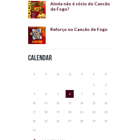
Ainda não é sócio do Cancão
de Fogo?
Reforço no Cancão de Fogo
Calendar
S
T
Q
Q
S
S
D
1
2
3
4
5
6
7
8
9
10
11
12
13
14
15
16
17
18
19
20
21
22
23
24
25
26
27
28
29
30
31