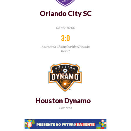
Orlando City SC
06 abr 10:00
3:0
Barracuda Championship Silverado
Resort
Houston Dynamo
Comoros