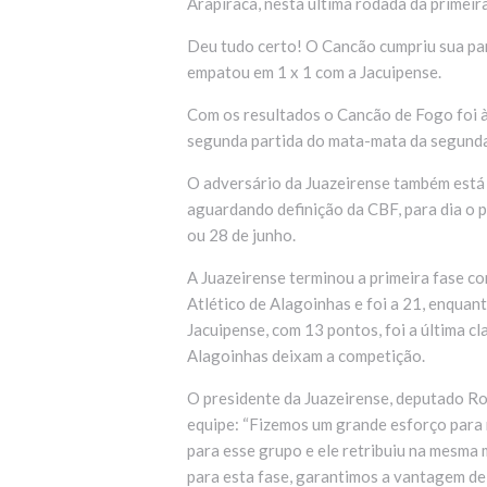
Arapiraca, nesta última rodada da primeira
Deu tudo certo! O Cancão cumpriu sua part
empatou em 1 x 1 com a Jacuipense.
Com os resultados o Cancão de Fogo foi à
segunda partida do mata-mata da segund
O adversário da Juazeirense também está 
aguardando definição da CBF, para dia o p
ou 28 de junho.
A Juazeirense terminou a primeira fase c
Atlético de Alagoinhas e foi a 21, enquan
Jacuipense, com 13 pontos, foi a última cl
Alagoinhas deixam a competição.
O presidente da Juazeirense, deputado Ro
equipe: “Fizemos um grande esforço para
para esse grupo e ele retribuiu na mesma 
para esta fase, garantimos a vantagem de 