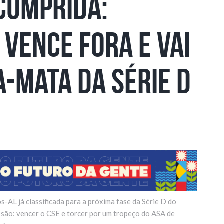
cumprida:
 vence fora e vai
a-mata da série D
s-AL já classificada para a próxima fase da Série D do
são: vencer o CSE e torcer por um tropeço do ASA de