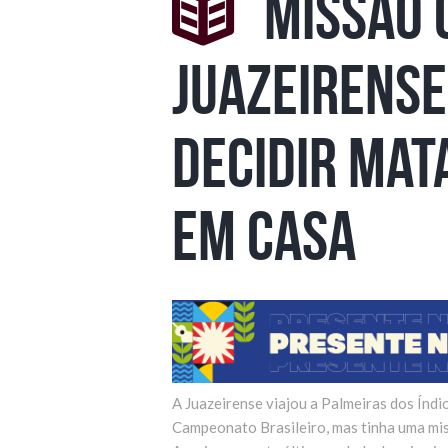
Missão 
Juazeirense
decidir mat
em casa
A Juazeirense viajou a Palmeiras dos Índio
Campeonato Brasileiro, mas tinha uma mis