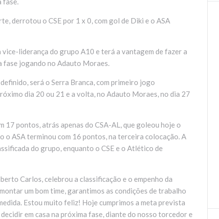
 fase.
e, derrotou o CSE por 1 x 0, com gol de Diki e o ASA
 vice-liderança do grupo A10 e terá a vantagem de fazer a
a fase jogando no Adauto Moraes.
definido, será o Serra Branca, com primeiro jogo
róximo dia 20 ou 21 e a volta, no Adauto Moraes, no dia 27
om 17 pontos, atrás apenas do CSA-AL, que goleou hoje o
to o ASA terminou com 16 pontos, na terceira colocação. A
assificada do grupo, enquanto o CSE e o Atlético de
berto Carlos, celebrou a classificação e o empenho da
 montar um bom time, garantimos as condições de trabalho
medida. Estou muito feliz! Hoje cumprimos a meta prevista
decidir em casa na próxima fase, diante do nosso torcedor e