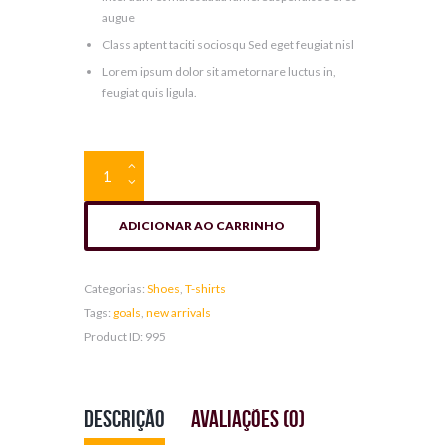
augue
Class aptent taciti sociosqu Sed eget feugiat nisl
Lorem ipsum dolor sit ametornare luctus in,
feugiat quis ligula.
England
Vapor
Match
Home
quantidade
ADICIONAR AO CARRINHO
Categorias:
Shoes
,
T-shirts
Tags:
goals
,
new arrivals
Product ID:
995
Descrição
Avaliações (0)