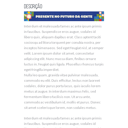
Descrição
Interdum et malesuada fames ac ante ipsum primis
in faucibus. Suspendisse eros augue, sodales id
libero quis, aliquam dapibus erat. Class aptent taciti
sociosqu ad litora torquent per conubia nostra, per
inceptos himenaeos. Sed eget feugiat nisl, at semper
velit. Lorem ipsum dolor sit amet, consectetur
adipiscing elit. Nunc massa diam, finibus ornare
luctus in, feugiat quis ligula. Phasellus rhoncus turpis
eget fringilla imperdiet.
Nulla leo quam, gravida vitae pulvinar malesuada,
commodo eu elit. Duis efficitur, lectus non laoreet
sodales, dolor purus porta lacus, quis iaculis lorem
metus at augue. In interdum maximus felis, sed
fermentum libero facilisis non. Ut arcu ante,
commodo ac vestibulum id, mollis et purus. Donec
sit amet scelerisque lorem, non sodales metus.
Interdum et malesuada fames ac ante ipsum primis
in faucibus. Suspendisse eros augue, sodales id