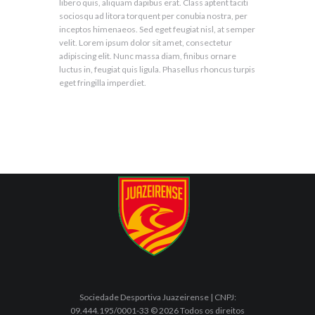
libero quis, aliquam dapibus erat. Class aptent taciti
sociosqu ad litora torquent per conubia nostra, per
inceptos himenaeos. Sed eget feugiat nisl, at semper
velit. Lorem ipsum dolor sit amet, consectetur
adipiscing elit. Nunc massa diam, finibus ornare
luctus in, feugiat quis ligula. Phasellus rhoncus turpis
eget fringilla imperdiet.
Sociedade Desportiva Juazeirense | CNPJ:
09.444.195/0001-33 © 2026 Todos os direitos