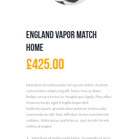
England Vapor Match
Home
£
425.00
Interdum et malesuada f em ipsum dolor sit amet,
consectetur adipiscing elit. Nunc massa diam,
finibus ornare luctus in, feugiat quis ligula. Phasellus
rhoncus turpis eget fringilla imperdiet.
Nulla leo quam, gravida vitae pulvinar malesuada,
commodo eu elit. Duis efficitur, lectus non laoreet
sodales, dolor purus porta lacus, quis iaculis lorem
metus at augue.
Interdum et malesuada fame. Suspendisse eros