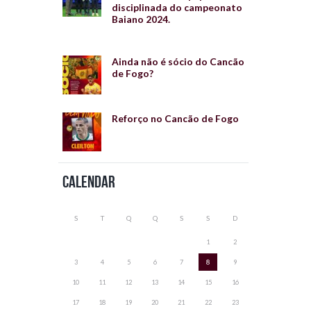
disciplinada do campeonato
Baiano 2024.
Ainda não é sócio do Cancão
de Fogo?
Reforço no Cancão de Fogo
Calendar
S
T
Q
Q
S
S
D
1
2
3
4
5
6
7
8
9
10
11
12
13
14
15
16
17
18
19
20
21
22
23