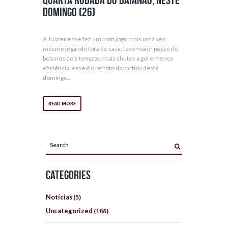
quarta rodada do baianão, neste
domingo (26)
A Juazeirense fez um bom jogo mais uma vez,
mesmo jogando fora de casa, teve maior posse de
bola nos dois tempos, mais chutes a gol e menos
eficiência: esse é o retrato da partida deste
domingo...
READ MORE
Categories
Notícias
(5)
Uncategorized
(188)