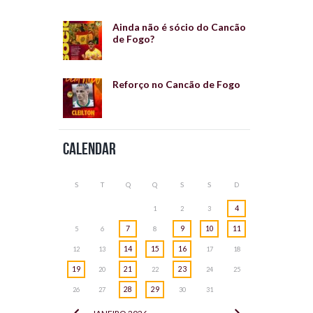
Ainda não é sócio do Cancão
de Fogo?
Reforço no Cancão de Fogo
Calendar
S
T
Q
Q
S
S
D
4
1
2
3
7
9
10
11
5
6
8
14
15
16
12
13
17
18
19
21
23
20
22
24
25
28
29
26
27
30
31