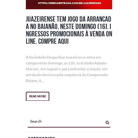
Juazeirense tem jogo da arrancad
a no baianão, neste domingo (16). I
ngressos promocionais à venda on
line. Compre aqui
A Sociedade Desportiva Juazeirense entra em
campo neste domingo, às 21h, no Estádio Adauto
Moraes, em Juazeiro, para enfrentar o Jequié, em
um duelo decisivo pela sequência do Campeonato
Baiano. A...
READ MORE