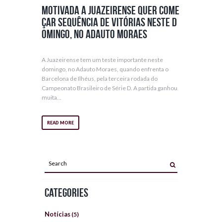
Motivada a Juazeirense quer come
çar sequência de vitórias neste d
omingo, no Adauto Moraes
A Juazeirense tem um teste importante neste
domingo, no Adauto Moraes, quando enfrenta o
Barcelona de Ilhéus, pela terceira rodada do
Campeonato Brasileiro de Série D. A partida ganhou
muita...
READ MORE
Categories
Notícias
(5)