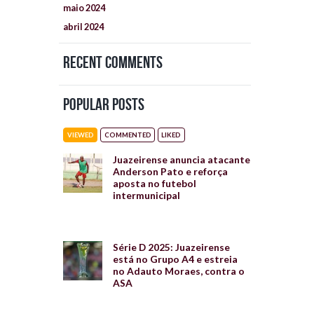
maio
2024
abril
2024
Recent Comments
Popular Posts
VIEWED
COMMENTED
LIKED
Juazeirense anuncia atacante
Anderson Pato e reforça
aposta no futebol
intermunicipal
Série D 2025: Juazeirense
está no Grupo A4 e estreia
no Adauto Moraes, contra o
ASA