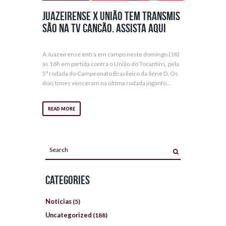
Juazeirense x União tem transmis
são na TV Cancão. Assista aqui
A Juazeirense entra em campo neste domingo (18)
às 16h em partida contra o União do Tocantins, pela
5ª rodada do Campeonato Brasileiro da Série D. Os
dois times venceram na última rodada joganfo...
READ MORE
Categories
Notícias
(5)
Uncategorized
(188)